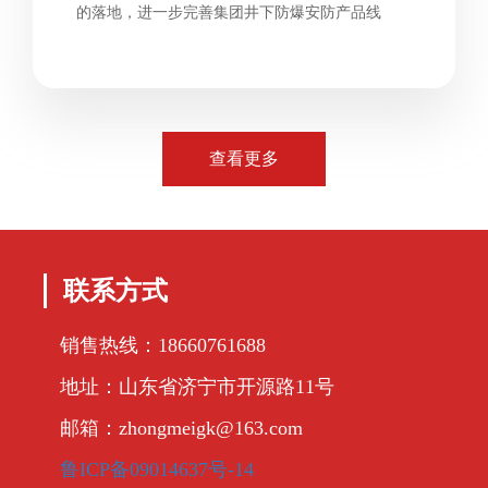
的落地，进一步完善集团井下防爆安防产品线
查看更多
联系方式
销售热线：18660761688
地址：山东省济宁市开源路11号
邮箱：zhongmeigk@163.com
鲁ICP备09014637号-14