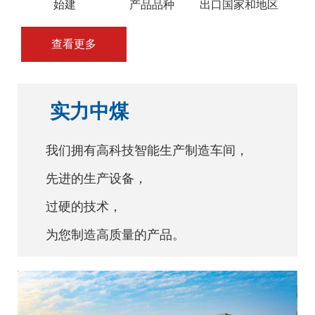
始建
产品品种
出口国家和地区
查看更多
实力中煤
我们拥有高科技智能生产制造车间，
先进的生产设备，
过硬的技术，
为您制造高质量的产品。