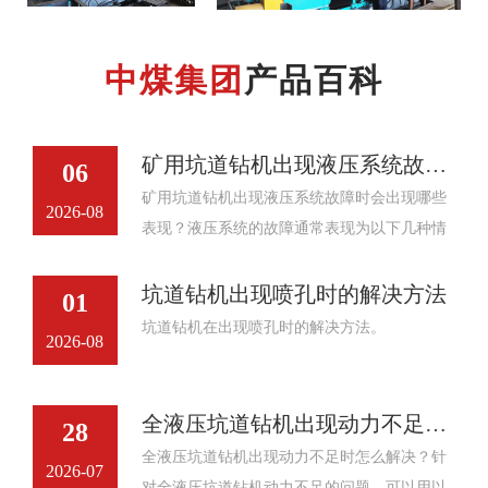
中煤集团
产品百科
矿用坑道钻机出现液压系统故障
06
时会出现哪些表现？
矿用坑道钻机出现液压系统故障时会出现哪些
2026-08
表现？液压系统的故障通常表现为以下几种情
况。
坑道钻机出现喷孔时的解决方法
01
坑道钻机在出现喷孔时的解决方法。
2026-08
全液压坑道钻机出现动力不足时
28
怎么解决？
全液压坑道钻机出现动力不足时怎么解决？针
2026-07
对全液压坑道钻机动力不足的问题，可以用以