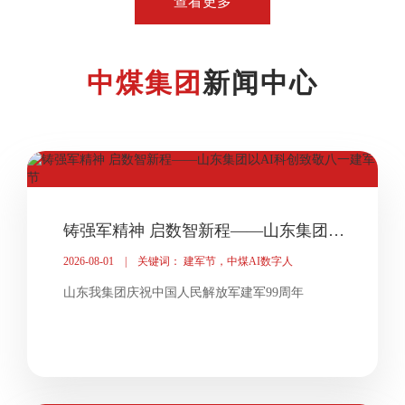
查看更多
中煤集团
新闻中心
铸强军精神 启数智新程——山东集团以
AI科创致敬八一建军节
2026-08-01 | 关键词：
建军节，中煤AI数字人
山东我集团庆祝中国人民解放军建军99周年