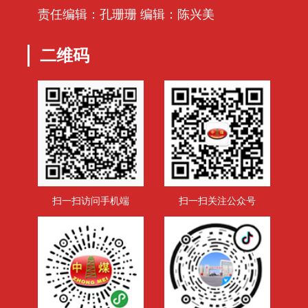
责任编辑：孔珊珊 编辑：陈兴美
二维码
扫一扫访问手机端
扫一扫关注公众号