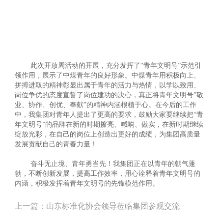
此次开放周活动的开展，充分发挥了
“青年文明号”示范引
领作用，展示了中煤青年
的良好形象。中煤青年用积极向上、
拼搏进取的精神彰显出属于青年的活力与热情，以学以致用、
岗位争优的态度宣誓了岗位建功的决心，真正
将青年文明号
”敬
业、协作、创优、奉献”的精神内涵根植于心。在今后的工作
中，
我集团对青年人提出了更高的要求，鼓励大家要继续把
“青
年文明号”的品牌在新的时期擦亮、喊响、做实，在新时期继续
绽放光彩，在自己的岗位上创造出更好的成绩，为集团高质量
发展贡献自己的青春力量！
奋斗无止境、青年勇当先！我集团正在以青年的朝气蓬
勃，不断创新发展，提高工作效率，用心诠释着青年文明号的
内涵，积极发挥着青年文明号的先锋模范作用。
上一篇：
山东标准化协会领导莅临集团参观交流