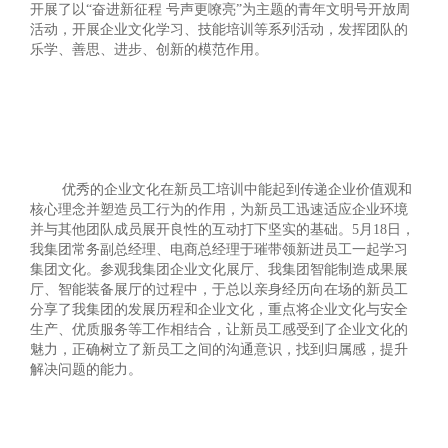
开展了以“奋进新征程 号声更嘹亮”为主题的青年文明号开放周
活动，开展企业文化学习、技能培训等系列活动，发挥团队的
乐学、善思、进步、创新的模范作用。
优秀的企业文化在新员工培训中能起到传递企业价值观和
核心理念并塑造员工行为的作用，为新员工迅速适应企业环境
并与其他团队成员展开良性的互动打下坚实的基础。
5月18日，
我集团常务副总经理、电商总经理于璀带领新进员工一起学习
集团文化。参观我集团企业文化展厅、我集团智能制造成果展
厅、智能装备展厅的过程中，于总以亲身经历向在场的新员工
分享了我集团的发展历程和企业文化，重点将企业文化与安全
生产、优质服务等工作相结合，让新员工感受到了企业文化的
魅力，正确树立了新员工之间的沟通意识，找到归属感，提升
解决问题的能力。