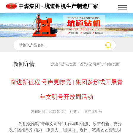
中煤集团 - 坑道钻机生产制造厂家
新闻详情
您当前所在位置：
首页
>
公司新闻
>详情页面
奋进新征程 号声更嘹亮 | 集团多形式开展青
年文明号开放周活动
发布时间：2023-05-19 标签：
青年文明号
为积极推动
“青年文明号”工作与时俱进、改革创新，充分
发挥团组织引领力、服务力、组织力，
近日，我集团团委组织