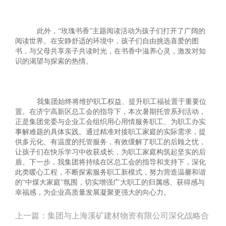
此外，
“玫瑰书香”主题阅读活动为孩子们打开了广阔的
阅读世界。在安静舒适的环境中，孩子们自由挑选喜爱的图
书，与父母共享亲子共读时光，在书香中滋养心灵，激发对知
识的渴望与探索的热情。
我集团始终将维护职工权益、提升职工福祉置于重要位
置。在济宁高新区总工会的指导下，本次暑期托管系列活动，
正是集团党委与企业工会组织用心用情服务职工、为职工办实
事解难题的具体实践。通过精准对接职工家庭的实际需求，提
供多元化、有温度的托管服务，有效缓解了职工的后顾之忧，
让孩子们在快乐学习中收获成长，为职工家庭构筑起坚实的后
盾。下一步，我集团将持续在区总工会的指导和支持下，深化
此类暖心工程，不断探索服务职工新模式，努力营造温馨和谐
的“中煤大家庭”氛围，切实增强广大职工的归属感、获得感与
幸福感，为企业高质量发展凝聚更强大的向心力。
上一篇：
集团与上海溪矿建材物资有限公司深化战略合