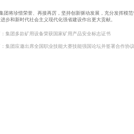
集团将珍惜荣誉、再接再厉，坚持创新驱动发展，充分发挥模范
业进步和新时代社会主义现代化强省建设作出更大贡献。
篇：
集团多款矿用设备荣获国家矿用产品安全标志证书
篇：
集团应邀出席全国职业技能大赛技能强国论坛并签署合作协