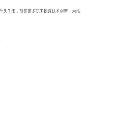
带头作用，引领更多职工投身技术创新，为推
议