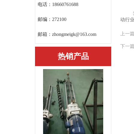
电话：18660761688
邮编：272100
动行
上一
邮箱：zhongmeigk@163.com
下一
热销产品