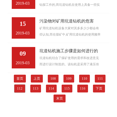
2019-03
钻探工作的,而坑道钻机在使用上具备一些实
用性强的特点,大家在使用坑道钻机时有没有
注意过呢?小编会在这里...
污染物对矿用坑道钻机的危害
15
矿用坑道钻机设备大家对其多多少少都会有
2019-03
些认知,而在煤矿中,矿用坑道钻机的使用频率
是很高的,而对矿用坑道钻机来说,污染物的危
害是很大的存在,为...
坑道钻机施工步骤是如何进行的
09
坑道钻机结合了煤矿使用的需求和改进意见
2019-03
而进行设计制造的。该钻机是采用了液压传
动的机构，具有钻进的能力大、速度快、操
作起来简单、工作稳定可靠、...
首页
上页
108
109
110
111
112
113
114
115
116
下页
末页