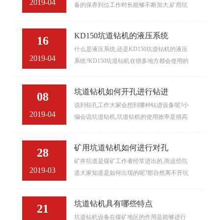
2019-04
备的保养到位工作时长能够不断加大,矿用坑
道钻机也是如此,矿用坑道钻机在坑道中使用,
其工作环境可想而知...
KD150坑道钻机的液压系统
16
什么是液压系统,还是KD150坑道钻机的液压
2019-04
系统?KD150坑道钻机在很多地方都会使用的
到,尤其是煤矿开采.使用开采起着很大的作用.
为适应不...
坑道钻机如何开孔进行钻进
08
说到钻孔工作大家会想到哪种钻进设备呢?小
2019-04
编会说坑道钻机,坑道钻机的使用效率是很高
的,有对坑道钻机了解的朋友吗,坑道钻机的钻
进能力一直被认可,...
矿用坑道钻机如何进行对孔
28
矿井坑道是煤矿工作者经常进出的,而这些坑
2019-03
道大家知道是如何出现的呢?那自然离不开坑
道钻机,矿用坑道钻机在性能及实用上都有着
优异的表现,那使用矿...
坑道钻机具有哪些特点
21
坑道钻机设备在煤矿地区的作用是能够进行